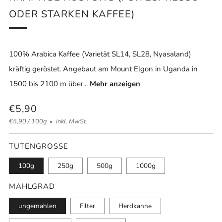
ODER STARKEN KAFFEE)
100% Arabica Kaffee (Varietät SL14, SL28, Nyasaland)
kräftig geröstet. Angebaut am Mount Elgon in Uganda in
1500 bis 2100 m über...
Mehr anzeigen
NORMALER
€5,90
Einzelpreis
pro
€5,90
/
100g
inkl. MwSt.
PREIS
TÜTENGRÖSSE
100g
250g
500g
1000g
MAHLGRAD
ungemahlen
Filter
Herdkanne