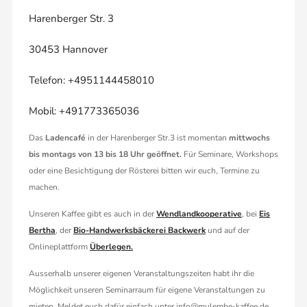
Harenberger Str. 3
30453 Hannover
Telefon: +4951144458010
Mobil: +491773365036
Das
Ladencafé
in der Harenberger Str.3 ist momentan
mittwochs
bis montags von 13 bis 18 Uhr geöffnet.
Für Seminare, Workshops
oder eine Besichtigung der Rösterei bitten wir euch, Termine zu
machen.
Unseren Kaffee gibt es auch in der
Wendlandkooperative
, bei
Eis
Bertha
, der
Bio-Handwerksbäckerei Backwerk
und auf der
Onlineplattform
Überlegen.
Ausserhalb unserer eigenen Veranstaltungszeiten habt ihr die
Möglichkeit unseren Seminarraum für eigene Veranstaltungen zu
mieten. Meldet euch dafür einfach unter info@mulembe-kaffee.de