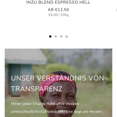
INZU BLEND ESPRESSO HELL
AB
€12,50
Einzelpreis
pro
€5,00
/
100g
UNSER VERSTÄNDNIS VON
TRANSPARENZ
Hinter jeder Charge Rohkaffee stecken
unterschiedliche Kaffeebauern. Uns liegt am Herzen,