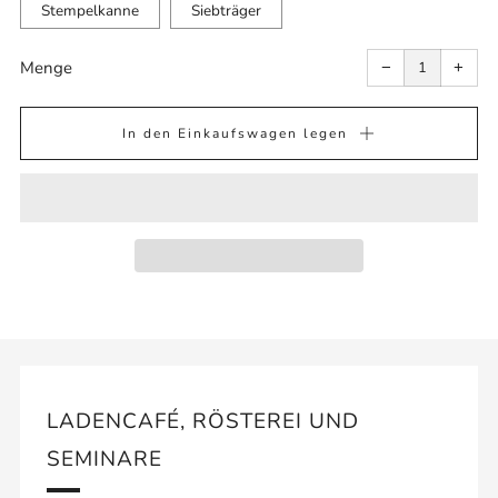
Stempelkanne
Siebträger
Artikelmenge
Arti
um
um
Menge
−
+
eins
eins
reduzieren
erhö
In den Einkaufswagen legen
LADENCAFÉ, RÖSTEREI UND
SEMINARE