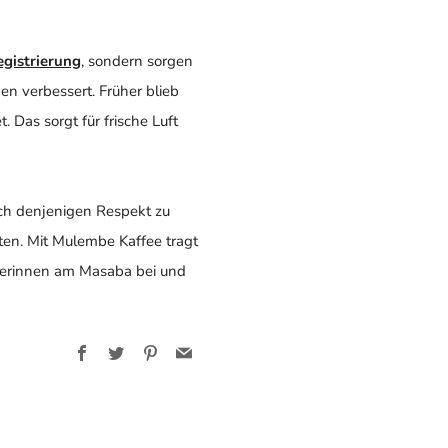
egistrierung
, sondern sorgen
n verbessert. Früher blieb
 Das sorgt für frische Luft
uch denjenigen Respekt zu
lten. Mit Mulembe Kaffee tragt
äuerinnen am Masaba bei und
Facebook
Twitter
Pinterest
Email