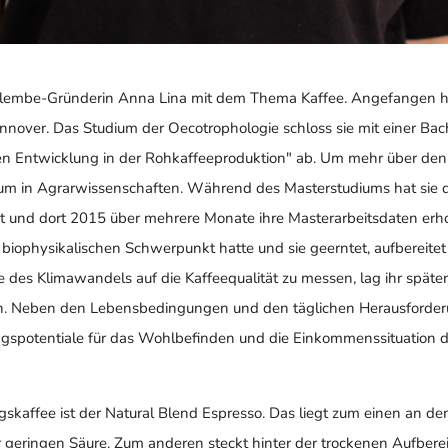
Mulembe-Gründerin Anna Lina mit dem Thema Kaffee. Angefangen h
Hannover. Das Studium der Oecotrophologie schloss sie mit einer B
en Entwicklung in der Rohkaffeeproduktion" ab. Um mehr über den
ium in Agrarwissenschaften. Während des Masterstudiums hat sie 
ht und dort 2015 über mehrere Monate ihre Masterarbeitsdaten er
biophysikalischen Schwerpunkt hatte und sie geerntet, aufbereit
se des Klimawandels auf die Kaffeequalität zu messen, lag ihr spä
h. Neben den Lebensbedingungen und den täglichen Herausforderun
ngspotentiale für das Wohlbefinden und die Einkommenssituation 
ngskaffee ist der Natural Blend Espresso. Das liegt zum einen an de
eringen Säure. Zum anderen steckt hinter der trockenen Aufbereit