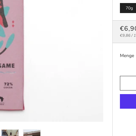
70g
NOR
€6,9
Einzelpre
p
PREI
€9,86
/
Menge